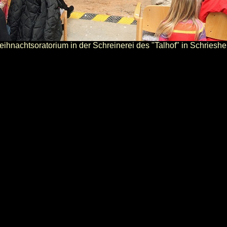
ihnachtsoratorium in der Schreinerei des "Talhof" in Schriesh