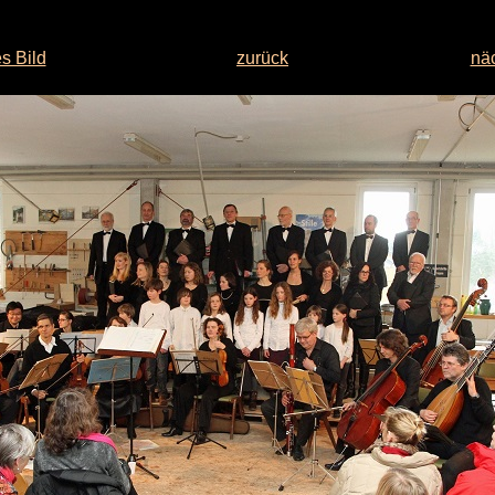
s Bild
zurück
näc