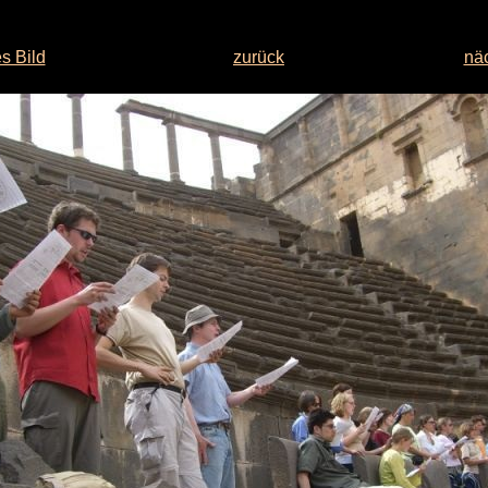
s Bild
zurück
näc